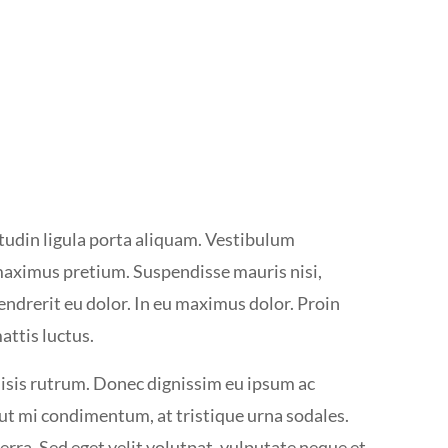
itudin ligula porta aliquam. Vestibulum
ximus pretium. Suspendisse mauris nisi,
ndrerit eu dolor. In eu maximus dolor. Proin
ttis luctus.
lisis rutrum. Donec dignissim eu ipsum ac
ut mi condimentum, at tristique urna sodales.
ra. Sed eget velit volutpat, vulputate neque et,