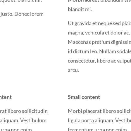
blandit mi.
s justo. Donec lorem
Ut gravida et neque sed pla
magna, vehicula et dolor ac
Maecenas pretium dignissim
id dictum leo. Nullam sodale
consectetur, libero ac vulpu
arcu.
ntent
Small content
at libero sollicitudin
Morbi placerat libero sollic
a aliquam. Vestibulum
ligula porta aliquam. Vesti
urna non enim
fermentum urna non enim