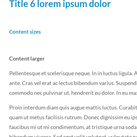
Title 6 lorem ipsum dolor
Content sizes
Content larger
Pellentesque et scelerisque neque. In in luctus ligula
ante. Cras vel erat ac lectus bibendum varius. Suspendi
commodo nec pulvinar ut, hendrerit eu dolor. In eu ma
Proin interdum diam quis augue mattis luctus. Curabitur
quam ut metus facilisis rutrum. Donec dignissim eu i
faucibus mi ut mi condimentum, at tristique urna soda
bibendum viverra. Sed eget velit volutpat, vulputate ne