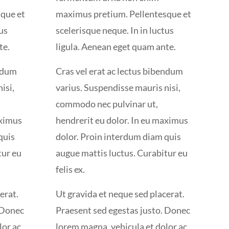
que et
maximus pretium. Pellentesque et
tus
scelerisque neque. In in luctus
te.
ligula. Aenean eget quam ante.
endum
Cras vel erat ac lectus bibendum
isi,
varius. Suspendisse mauris nisi,
commodo nec pulvinar ut,
aximus
hendrerit eu dolor. In eu maximus
quis
dolor. Proin interdum diam quis
tur eu
augue mattis luctus. Curabitur eu
felis ex.
erat.
Ut gravida et neque sed placerat.
 Donec
Praesent sed egestas justo. Donec
or ac,
lorem magna, vehicula et dolor ac,