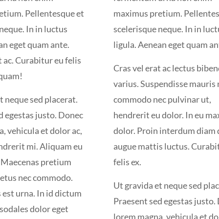
tium. Pellentesque et
maximus pretium. Pellentes
neque. In in luctus
scelerisque neque. In in luc
ean eget quam ante.
ligula. Aenean eget quam an
t ac. Curabitur eu felis
Cras vel erat ac lectus bib
 quam!
varius. Suspendisse mauris n
t neque sed placerat.
commodo nec pulvinar ut,
d egestas justo. Donec
hendrerit eu dolor. In eu m
 vehicula et dolor ac,
dolor. Proin interdum diam 
ndrerit mi. Aliquam eu
augue mattis luctus. Curabi
. Maecenas pretium
felis ex.
metus nec commodo.
Ut gravida et neque sed plac
est urna. In id dictum
Praesent sed egestas justo.
 sodales dolor eget
lorem magna, vehicula et dol