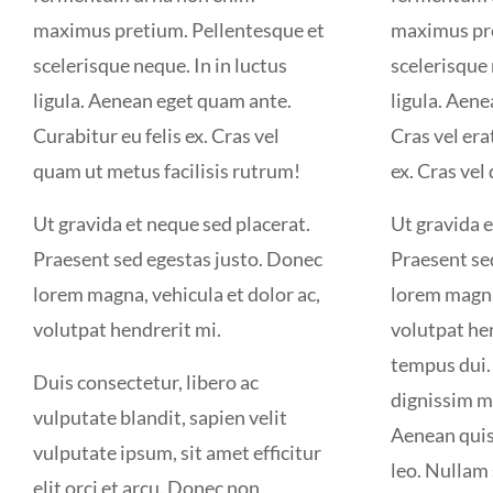
maximus pretium. Pellentesque et
maximus pre
scelerisque neque. In in luctus
scelerisque 
ligula. Aenean eget quam ante.
ligula. Aen
Curabitur eu felis ex. Cras vel
Cras vel era
quam ut metus facilisis rutrum!
ex. Cras vel
Ut gravida et neque sed placerat.
Ut gravida e
Praesent sed egestas justo. Donec
Praesent se
lorem magna, vehicula et dolor ac,
lorem magna,
volutpat hendrerit mi.
volutpat he
tempus dui
Duis consectetur, libero ac
dignissim 
vulputate blandit, sapien velit
Aenean quis 
vulputate ipsum, sit amet efficitur
leo. Nullam
elit orci et arcu. Donec non