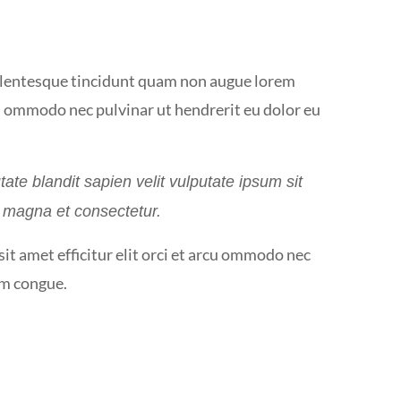
Pellentesque tincidunt quam non augue lorem
rcu ommodo nec pulvinar ut hendrerit eu dolor eu
tate blandit sapien velit vulputate ipsum sit
us magna et consectetur.
it amet efficitur elit orci et arcu ommodo nec
um congue.