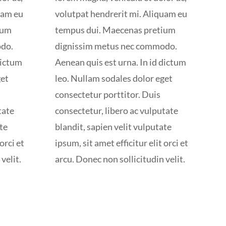
uam eu
volutpat hendrerit mi. Aliquam eu
ium
tempus dui. Maecenas pretium
odo.
dignissim metus nec commodo.
dictum
Aenean quis est urna. In id dictum
get
leo. Nullam sodales dolor eget
consectetur porttitor. Duis
tate
consectetur, libero ac vulputate
ate
blandit, sapien velit vulputate
orci et
ipsum, sit amet efficitur elit orci et
velit.
arcu. Donec non sollicitudin velit.