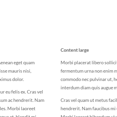
Content large
. Aenean eget quam
Morbi placerat libero sollic
sse mauris nisi,
fermentum urna non enim ma
ximus dolor.
commodo nec pulvinar ut, he
interdum diam quis augue ma
 eu felis ex. Cras vel
psum ac hendrerit. Nam
Cras vel quam ut metus faci
les. Morbi laoreet
hendrerit. Nam faucibus mi 
que et, blandit mi.
Morbi laoreet bibendum viver