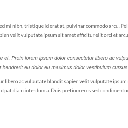
ed mi nibh, tristique id erat at, pulvinar commodo arcu. 
ien velit vulputate ipsum sit amet efficitur elit orci et a
que et. Proin lorem ipsum dolor consectetur libero ac vulpu
 ut hendrerit eu dolor eu maximus dolor vestibulum curs
 libero ac vulputate blandit sapien velit vulputate ipsum s
olutpat diam interdum a. Duis pretium eros sed condiment