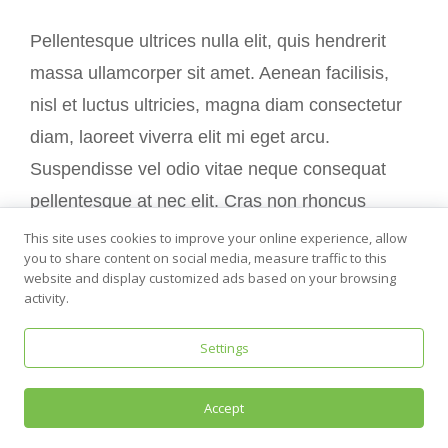
Pellentesque ultrices nulla elit, quis hendrerit
massa ullamcorper sit amet. Aenean facilisis,
nisl et luctus ultricies, magna diam consectetur
diam, laoreet viverra elit mi eget arcu.
Suspendisse vel odio vitae neque consequat
pellentesque at nec elit. Cras non rhoncus
lorem. Etiam et eros non purus pharetra auctor
This site uses cookies to improve your online experience, allow
you to share content on social media, measure traffic to this
id quis nisi. Aliquam venenatis dapibus molestie.
website and display customized ads based on your browsing
Mauris maximus sed eros eget posuere. Integer
activity.
at pellentesque lacus. Nulla et ipsum sit amet
Settings
felis venenatis vehicula.
Accept